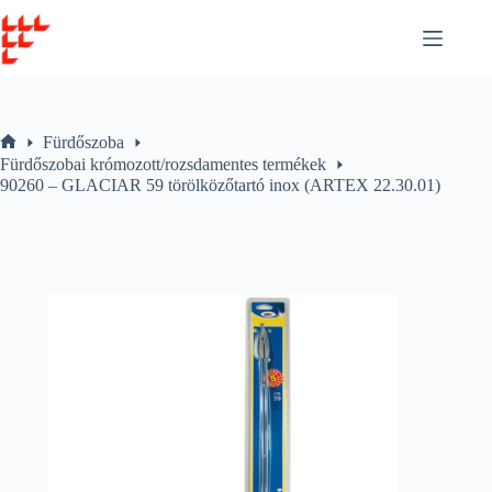
Skip
to
content
Fürdőszoba
Home
Fürdőszobai krómozott/rozsdamentes termékek
90260 – GLACIAR 59 törölközőtartó inox (ARTEX 22.30.01)