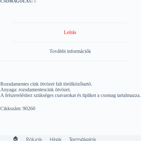
CSOMAGOLÁS:
6
Leírás
További információk
Rozsdamentes cink ötvözet fali törölközőtartó.
Anyaga: rozsdamentescink ötvözet.
A felszereléshez szükséges csavarokat és tipliket a csomag tartalmazza.
Cikkszám: 90260
🏠︎
Rólunk
Hírek
Termékeink