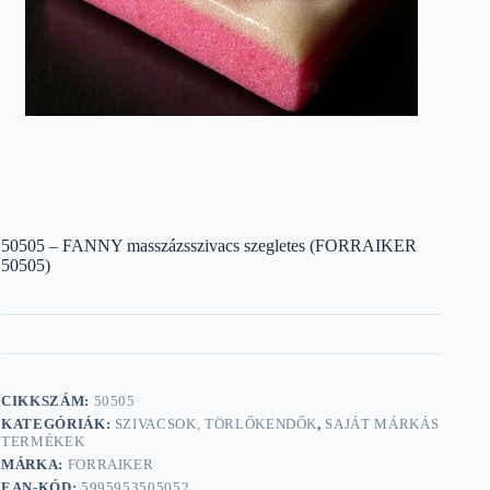
50505 – FANNY masszázsszivacs szegletes (FORRAIKER
50505)
CIKKSZÁM:
50505
KATEGÓRIÁK:
SZIVACSOK, TÖRLŐKENDŐK
,
SAJÁT MÁRKÁS
TERMÉKEK
MÁRKA:
FORRAIKER
EAN-KÓD:
5995953505052