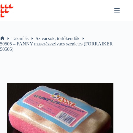
Skip
to
content
Takarítás
Szivacsok, törlőkendők
Home
50505 – FANNY masszázsszivacs szegletes (FORRAIKER
50505)