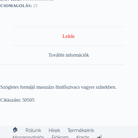
CSOMAGOLÁS:
25
Leírás
További információk
Szögletes formájú masszázs fürdőszivacs vagyes színekben.
Cikkszám: 50505
🏠︎
Rólunk
Hírek
Termékeink
➜]
Megrendelés
Fiókom
Kosár