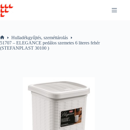
Skip
to
content
Hulladékgyűjtés, szeméttárolás
Home
51707 – ELEGANCE pedálos szemetes 6 literes fehér
(STEFANPLAST 30100 )