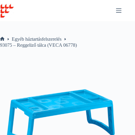
Skip
to
content
Egyéb háztartásfelszerelés
Home
93075 – Reggeliző tálca (VECA 06778)