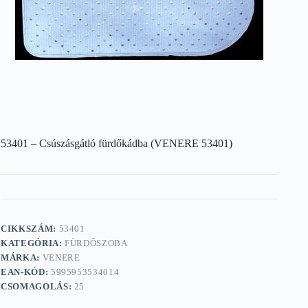
53401 – Csúszásgátló fürdőkádba (VENERE 53401)
CIKKSZÁM:
53401
KATEGÓRIA:
FÜRDŐSZOBA
MÁRKA:
VENERE
EAN-KÓD:
5995953534014
CSOMAGOLÁS:
25