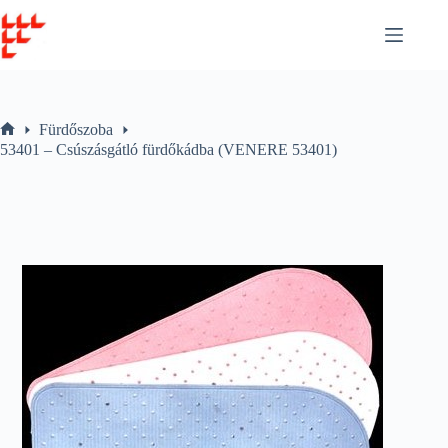
Skip
to
content
Fürdőszoba
Home
53401 – Csúszásgátló fürdőkádba (VENERE 53401)